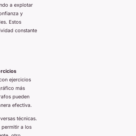
ndo a explotar
onfianza y
des. Estos
ividad constante
ercicios
on ejercicios
gráfico más
grafos pueden
nera efectiva.
versas técnicas.
permitir a los
nte, otro