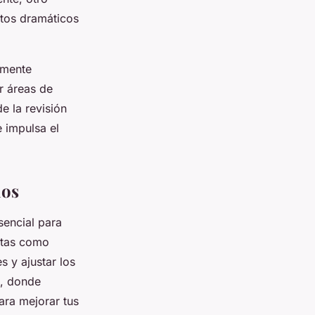
ctos dramáticos
almente
r áreas de
e la revisión
 impulsa el
ios
sencial para
entas como
 y ajustar los
, donde
ara mejorar tus