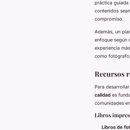
práctica guiada
contenidos sea
compromiso.
Además, un plan 
enfoque según d
experiencia má
como fotógrafo, 
Recursos r
Para desarrolla
calidad
es funda
comunidades en 
Libros impres
Libros de fo