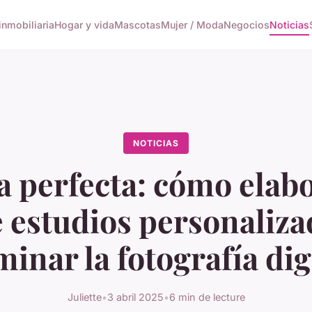
inmobiliaria
Hogar y vida
Mascotas
Mujer / Moda
Negocios
Noticias
NOTICIAS
a perfecta: cómo elab
e estudios personaliza
inar la fotografía dig
Juliette
•
3 abril 2025
•
6 min de lecture