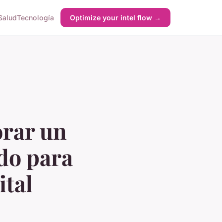
Salud
Tecnología
Optimize your intel flow →
orar un
do para
ital