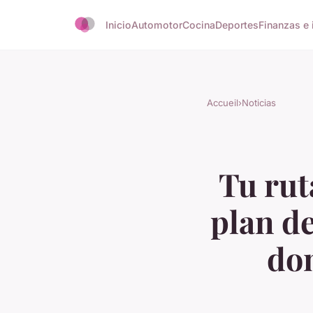
Inicio
Automotor
Cocina
Deportes
Finanzas e 
Accueil
›
Noticias
Tu rut
plan d
dom