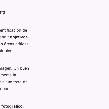
ra
entificación de
efinir
objetivos
n áreas críticas
lquier
imagen. Un buen
amente la
ial; se trata de
a para
 fotográfico
.