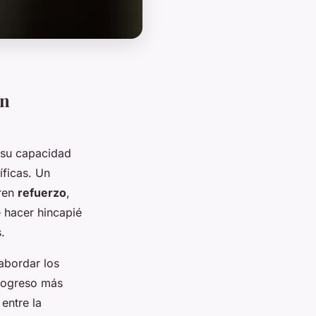
en
 su capacidad
íficas. Un
eren
refuerzo
,
e hacer hincapié
.
 abordar los
progreso más
entre la