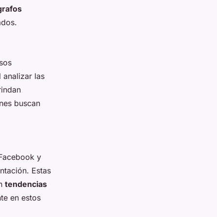
grafos
ados.
sos
 analizar las
rindan
ienes buscan
 Facebook y
entación. Estas
on
tendencias
nte en estos